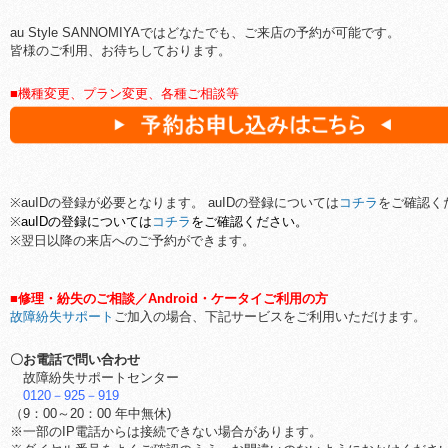
au Style SANNOMIYAではどなたでも、ご来店の予約が可能です。
皆様のご利用、お待ちしております。
■機種変更、プラン変更、各種ご相談等
※au
ID
の登録が必要となります。 auIDの登録については
コチラ
をご確認く
※
auIDの登録については
コチラ
をご確認ください。
※翌日以降の来店へのご予約ができます。
■修理・紛失のご相談／Android・ケータイご利用の方
故障紛失サポート
ご加入の場合、下記サービスをご利用いただけます。
〇お電話で問い合わせ
故障紛失サポートセンター
0120－925－919
（9：00～20：00 年中無休)
※一部のIP電話からは接続できない場合があります。